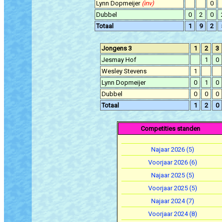
Lynn Dopmeijer
(inv)
0
Dubbel
0
2
0
Totaal
1
9
2
Jongens 3
1
2
3
Jesmay Hof
1
0
Wesley Stevens
1
Lynn Dopmeijer
0
1
0
Dubbel
0
0
0
Totaal
1
2
0
Competities standen
Najaar 2026 (5)
Voorjaar 2026 (6)
Najaar 2025 (5)
Voorjaar 2025 (5)
Najaar 2024 (7)
Voorjaar 2024 (8)