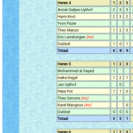
Heren 4
1
2
3
Annet Sieljes-Uythof
2
3
3
Harm Knol
2
3
2
Yvon Pazie
Theo Menzo
1
2
3
Eric Lansbergen
(inv)
Dubbel
1
0
1
Totaal
6
8
9
Heren 5
1
2
3
Mohammed al Gayed
1
Ineke Kegel
1
2
1
Jan Uythof
0
Peter Pot
1
1
0
Theo Simons
(inv)
Karel Mangnus
(inv)
0
Dubbel
0
0
0
Totaal
3
3
1
Heren 6
1
2
3