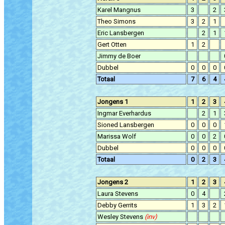
Karel Mangnus
3
2
Theo Simons
3
2
1
Eric Lansbergen
2
1
Gert Otten
1
2
Jimmy de Boer
Dubbel
0
0
0
Totaal
7
6
4
Jongens 1
1
2
3
Ingmar Everhardus
2
1
Sioned Lansbergen
0
0
0
Marissa Wolf
0
0
2
Dubbel
0
0
0
Totaal
0
2
3
Jongens 2
1
2
3
Laura Stevens
0
4
Debby Gerrits
1
3
2
Wesley Stevens
(inv)