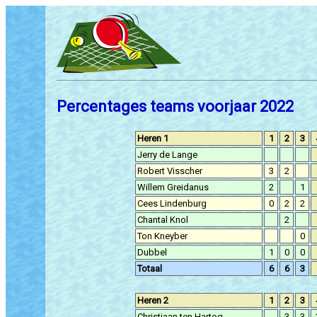
Percentages teams voorjaar 2022
Heren 1
1
2
3
Jerry de Lange
Robert Visscher
3
2
Willem Greidanus
2
1
Cees Lindenburg
0
2
2
Chantal Knol
2
Ton Kneyber
0
Dubbel
1
0
0
Totaal
6
6
3
Heren 2
1
2
3
Christiaan ten Hartog
3
3