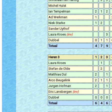
Michel Hulst
Ian Tempelman
2
1
2
Ad Werkman
1
Niek Starke
1
2
Sander Uythof
Laura Kroes
(inv)
3
Dubbel
0
1
1
Totaal
4
7
9
Heren 3
1
2
3
Laura Kroes
1
Stefan de Olde
2
Matthias Dul
2
1
Aico Beugelink
2
1
1
Jurgen Hofman
2
1
Eric Lansbergen
(inv)
Dubbel
0
0
0
Totaal
6
4
6