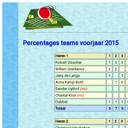
Percentages teams voorjaar 2015
Heren 1
1
2
3
Robert Visscher
1
3
3
Willem Greidanus
2
2
Jerry de Lange
1
1
Arina Kamp-Both
1
0
Sander Uythof
(inv)
Chantal Knol
(inv)
Dubbel
1
1
1
Totaal
5
7
5
Heren 2
1
2
3
Christiaan ten Hartog