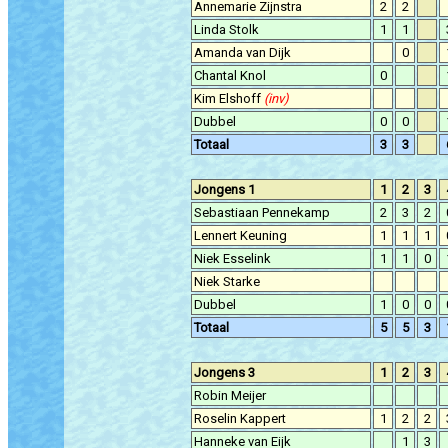
Annemarie Zijnstra
2
2
Linda Stolk
1
1
Amanda van Dijk
0
Chantal Knol
0
Kim Elshoff
(inv)
Dubbel
0
0
Totaal
3
3
Jongens 1
1
2
3
Sebastiaan Pennekamp
2
3
2
Lennert Keuning
1
1
1
Niek Esselink
1
1
0
Niek Starke
Dubbel
1
0
0
Totaal
5
5
3
Jongens 3
1
2
3
Robin Meijer
Roselin Kappert
1
2
2
Hanneke van Eijk
1
3