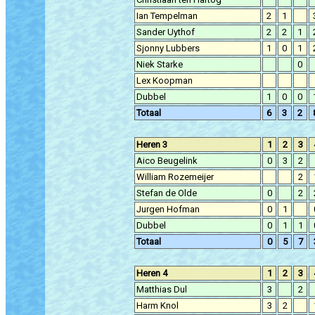
Ian Tempelman
2
1
Sander Uythof
2
2
1
Sjonny Lubbers
1
0
1
Niek Starke
0
Lex Koopman
Dubbel
1
0
0
Totaal
6
3
2
Heren 3
1
2
3
Aico Beugelink
0
3
2
William Rozemeijer
2
Stefan de Olde
0
2
Jurgen Hofman
0
1
Dubbel
0
1
1
Totaal
0
5
7
Heren 4
1
2
3
Matthias Dul
3
2
Harm Knol
3
2