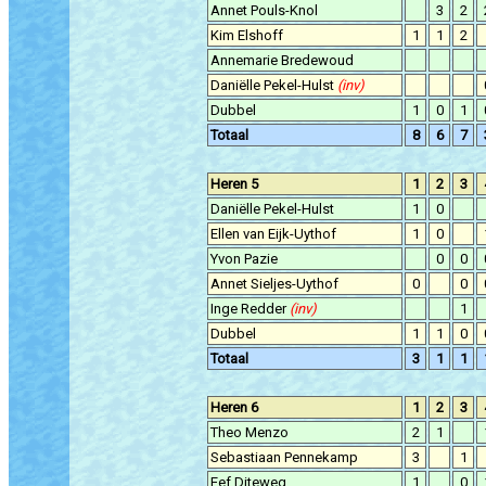
Annet Pouls-Knol
3
2
Kim Elshoff
1
1
2
Annemarie Bredewoud
Daniëlle Pekel-Hulst
(inv)
Dubbel
1
0
1
Totaal
8
6
7
Heren 5
1
2
3
Daniëlle Pekel-Hulst
1
0
Ellen van Eijk-Uythof
1
0
Yvon Pazie
0
0
Annet Sieljes-Uythof
0
0
Inge Redder
(inv)
1
Dubbel
1
1
0
Totaal
3
1
1
Heren 6
1
2
3
Theo Menzo
2
1
Sebastiaan Pennekamp
3
1
Eef Diteweg
1
0