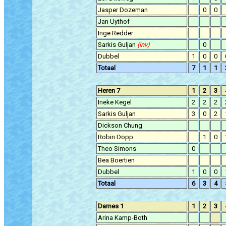
Jasper Dozeman
0
0
Jan Uythof
Inge Redder
Sarkis Guljan
(inv)
0
Dubbel
1
0
0
Totaal
7
1
1
Heren 7
1
2
3
Ineke Kegel
2
2
2
Sarkis Guljan
3
0
2
Dickson Chung
Robin Döpp
1
0
Theo Simons
0
Bea Boertien
Dubbel
1
0
0
Totaal
6
3
4
Dames 1
1
2
3
Arina Kamp-Both