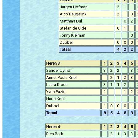
Jurgen Hofman
2
1
Aico Beugelink
2
0
Matthias Dul
0
2
Stefan de Olde
0
1
Tonny Kleiman
0
Dubbel
0
0
0
Totaal
4
2
2
Heren 3
1
2
3
4
5
Sander Uythof
3
2
2
3
Annet Pouls-Knol
2
1
2
3
Laura Kroes
3
1
1
2
Yvon Pazie
1
1
2
Harm Knol
Dubbel
1
0
0
0
1
Totaal
8
5
4
5
9
Heren 4
1
2
3
4
5
Rien Both
2
1
3
3