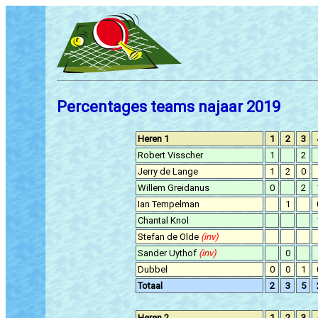
Percentages teams najaar 2019
Heren 1
1
2
3
Robert Visscher
1
2
Jerry de Lange
1
2
0
Willem Greidanus
0
2
Ian Tempelman
1
Chantal Knol
Stefan de Olde
(inv)
Sander Uythof
(inv)
0
Dubbel
0
0
1
Totaal
2
3
5
Heren 2
1
2
3