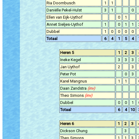
Ria Doornbusch
1
1
Daniëlle Pekel-Hulst
3
1
0
Ellen van Eijk-Uythof
0
1
Annet Sieljes-Uythof
1
0
1
1
Dubbel
1
0
0
0
0
Totaal
6
4
1
5
4
Heren 5
1
2
3
Ineke Kegel
3
3
3
Jan Uythof
2
3
Peter Pot
0
3
Karel Mangnus
1
1
Daan Zandstra
(inv)
Theo Simons
(inv)
Dubbel
0
0
1
Totaal
6
4
10
Heren 6
1
2
3
Dickson Chung
3
Theo Simons
1
1
3