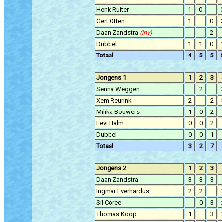
Henk Ruiter
1
0
Gert Otten
1
0
Daan Zandstra
(inv)
2
Dubbel
1
1
0
Totaal
4
5
5
Jongens 1
1
2
3
Senna Weggen
2
Xem Reurink
2
2
Milika Bouwers
1
0
2
Levi Halm
0
0
2
Dubbel
0
0
1
Totaal
3
2
7
Jongens 2
1
2
3
Daan Zandstra
3
3
3
Ingmar Everhardus
2
2
Sil Coree
0
3
Thomas Koop
1
3