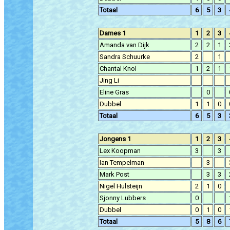
Totaal
6
5
3
Dames 1
1
2
3
Amanda van Dijk
2
2
1
Sandra Schuurke
2
1
Chantal Knol
1
2
1
Jing Li
Eline Gras
0
Dubbel
1
1
0
Totaal
6
5
3
Jongens 1
1
2
3
Lex Koopman
3
3
Ian Tempelman
3
Mark Post
3
3
Nigel Hulsteijn
2
1
0
Sjonny Lubbers
0
Dubbel
0
1
0
Totaal
5
8
6