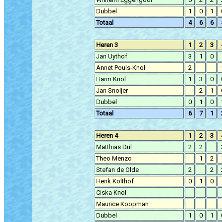
Dubbel
1
0
1
Totaal
4
6
6
Heren 3
1
2
3
Jan Uythof
3
1
0
Annet Pouls-Knol
2
Harm Knol
1
3
0
Jan Snoijer
2
1
Dubbel
0
1
0
Totaal
6
7
1
Heren 4
1
2
3
Matthias Dul
2
2
Theo Menzo
1
2
Stefan de Olde
2
2
Henk Kolthof
0
1
0
Ciska Knol
Maurice Koopman
Dubbel
1
0
1