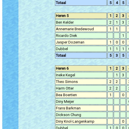
Totaal
5
4
5
Heren 5
1
2
3
Ben Kelder
2
1
3
Annemarie Bredewoud
1
1
Ricardo Diek
1
Jasper Dozeman
1
0
0
Dubbel
1
1
1
Totaal
5
3
5
Heren 6
1
2
3
Ineke Kegel
1
3
Theo Simons
2
2
Harm Otter
2
2
Bea Boertien
1
0
Diny Meijer
Frans Barkman
Dickson Chung
Diny Knol-Langenkamp
0
Dubbel
1
0
0