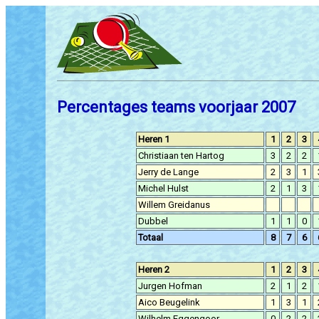
Percentages teams voorjaar 2007
Heren 1
1
2
3
Christiaan ten Hartog
3
2
2
Jerry de Lange
2
3
1
Michel Hulst
2
1
3
Willem Greidanus
Dubbel
1
1
0
Totaal
8
7
6
Heren 2
1
2
3
Jurgen Hofman
2
1
2
Aico Beugelink
1
3
1
Wilhelm Eggengoor
0
2
2