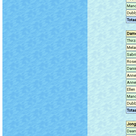
Mano
Dubb
Totaa
Dame
Thir
Mela
Sabri
Rose
Danië
Anne
Annet
Ellen
Mano
Dubb
Totaa
Jong
Daan