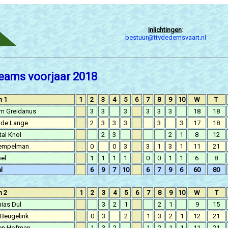
Inlichtingen
:
bestuur@ttvdedemsvaart.nl
eams voorjaar 2018
n 1
1
2
3
4
5
6
7
8
9
10
W
T
em Greidanus
3
3
3
3
3
3
18
18
 de Lange
2
3
3
3
3
3
17
18
al Knol
2
3
2
1
8
12
Tempelman
0
0
3
3
1
3
1
11
21
el
1
1
1
1
0
0
1
1
6
8
l
6
9
7
10
6
7
9
6
60
80
n 2
1
2
3
4
5
6
7
8
9
10
W
T
ias Dul
3
2
1
2
1
9
15
 Beugelink
0
3
2
1
3
2
1
12
21
en Hofman
1
3
2
1
2
1
1
11
21