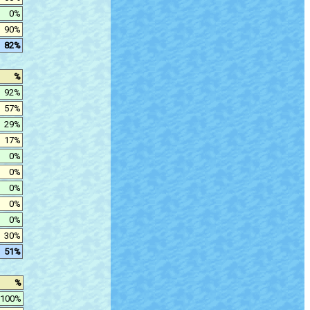
0%
90%
82%
%
92%
57%
29%
17%
0%
0%
0%
0%
0%
30%
51%
%
100%