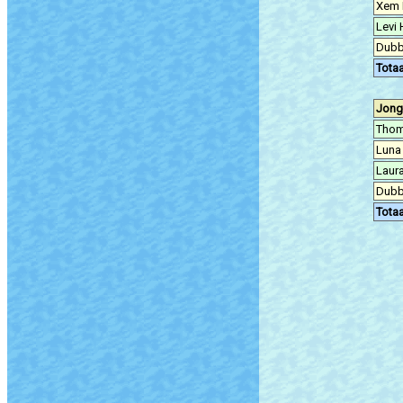
Xem 
Levi
Dubb
Totaa
Jong
Thom
Luna
Laur
Dubb
Totaa