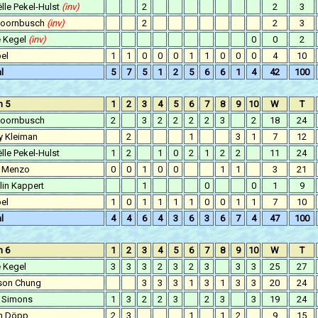
lle Pekel-Hulst
(inv)
2
2
3
Doornbusch
(inv)
2
2
3
e Kegel
(inv)
0
0
2
el
1
1
0
0
0
1
1
0
0
0
4
10
l
5
7
5
1
2
5
6
6
1
4
42
100
n 5
1
2
3
4
5
6
7
8
9
10
W
T
Doornbusch
2
3
2
2
2
2
3
2
18
24
y Kleiman
2
1
3
1
7
12
lle Pekel-Hulst
1
2
1
0
2
1
2
2
11
24
 Menzo
0
0
1
0
0
1
1
3
21
lin Kappert
1
0
0
1
9
el
1
0
1
1
1
1
0
0
1
1
7
10
l
4
4
6
4
3
6
3
6
7
4
47
100
n 6
1
2
3
4
5
6
7
8
9
10
W
T
e Kegel
3
3
3
2
3
2
3
3
3
25
27
son Chung
3
3
3
1
3
1
3
3
20
24
 Simons
1
3
2
2
3
2
3
3
19
24
n Döpp
2
3
1
1
2
9
15