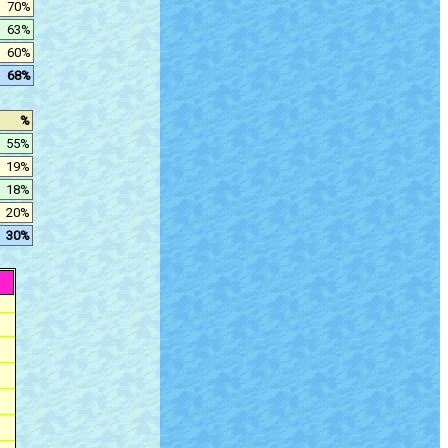
70%
63%
60%
68%
%
55%
19%
18%
20%
30%