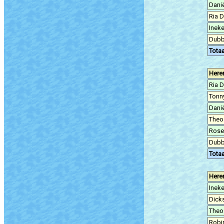
Danië
Ria 
Inek
Dubb
Totaa
Here
Ria 
Tonn
Danië
Theo
Rose
Dubb
Totaa
Here
Inek
Dick
Theo
Robi