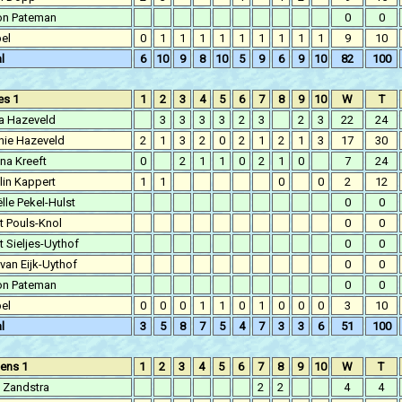
n Pateman
0
0
el
0
1
1
1
1
1
1
1
1
1
9
10
l
6
10
9
8
10
5
9
6
9
10
82
100
s 1
1
2
3
4
5
6
7
8
9
10
W
T
za Hazeveld
3
3
3
3
2
3
2
3
22
24
nie Hazeveld
2
1
3
2
0
2
1
2
1
3
17
30
na Kreeft
0
2
1
1
0
2
1
0
7
24
lin Kappert
1
1
0
0
2
12
lle Pekel-Hulst
0
0
t Pouls-Knol
0
0
 Sieljes-Uythof
0
0
 van Eijk-Uythof
0
0
n Pateman
0
0
el
0
0
0
1
1
0
1
0
0
0
3
10
l
3
5
8
7
5
4
7
3
3
6
51
100
ens 1
1
2
3
4
5
6
7
8
9
10
W
T
 Zandstra
2
2
4
4