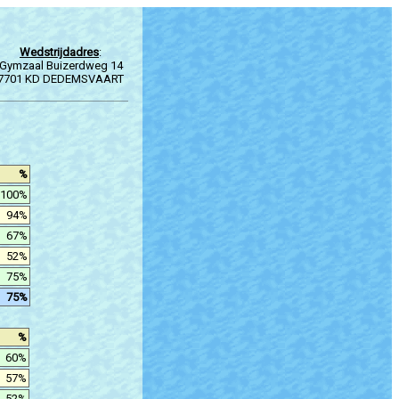
Wedstrijdadres
:
Gymzaal Buizerdweg 14
7701 KD DEDEMSVAART
%
100%
94%
67%
52%
75%
75%
%
60%
57%
52%