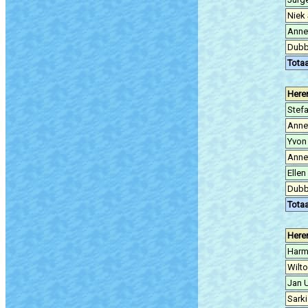
Niek 
Anne
Dubb
Totaa
Here
Stef
Anne
Yvon
Annet
Ellen
Dubb
Totaa
Here
Harm
Wilt
Jan 
Sarki