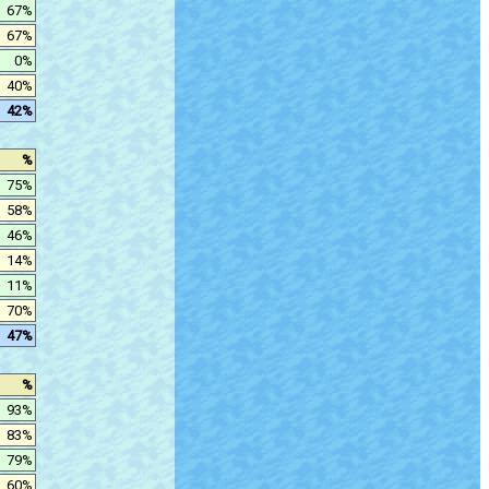
67%
67%
0%
40%
42%
%
75%
58%
46%
14%
11%
70%
47%
%
93%
83%
79%
60%