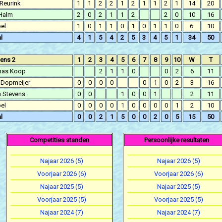
Reurink
1
1
2
2
1
2
1
1
2
1
14
20
 Halm
2
0
2
1
1
2
2
0
10
16
el
1
0
1
1
0
1
0
1
1
0
6
10
l
4
1
5
4
2
5
3
4
5
1
34
50
ens 2
1
2
3
4
5
6
7
8
9
10
W
T
as Koop
2
1
1
0
0
2
6
11
 Dopmeijer
0
0
0
0
0
1
0
2
3
16
a Stevens
0
0
1
0
0
1
2
11
el
0
0
0
0
1
0
0
0
0
1
2
10
l
0
0
2
1
5
0
0
2
0
5
15
50
Competities standen
Persoonlijke resultaten
Najaar 2026 (5)
Najaar 2026 (5)
Voorjaar 2026 (6)
Voorjaar 2026 (6)
Najaar 2025 (5)
Najaar 2025 (5)
Voorjaar 2025 (5)
Voorjaar 2025 (5)
Najaar 2024 (7)
Najaar 2024 (7)