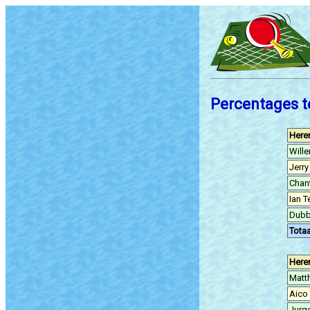
Percentages t
Here
Will
Jerry
Chant
Ian 
Dubb
Totaa
Here
Matth
Aico
Jurg