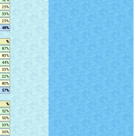
25%
33%
25%
48%
%
87%
83%
44%
33%
22%
80%
57%
%
52%
50%
33%
30%