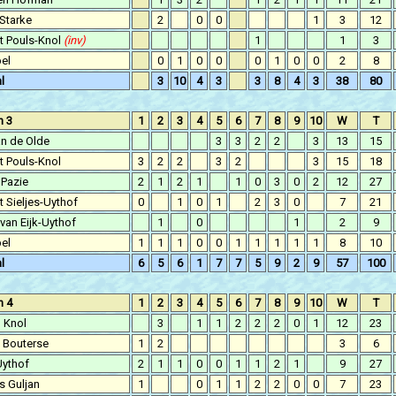
Starke
2
0
0
1
3
12
t Pouls-Knol
(inv)
1
1
3
el
0
1
0
0
0
1
0
0
2
8
l
3
10
4
3
3
8
4
3
38
80
n 3
1
2
3
4
5
6
7
8
9
10
W
T
an de Olde
3
3
2
2
3
13
15
t Pouls-Knol
3
2
2
3
2
3
15
18
 Pazie
2
1
2
1
1
0
3
0
2
12
27
 Sieljes-Uythof
0
1
0
1
2
3
0
7
21
 van Eijk-Uythof
1
0
1
2
9
el
1
1
1
0
0
1
1
1
1
1
8
10
l
6
5
6
1
7
7
5
9
2
9
57
100
n 4
1
2
3
4
5
6
7
8
9
10
W
T
 Knol
3
1
1
2
2
2
0
1
12
23
o Bouterse
1
2
3
6
Uythof
2
1
1
0
0
1
1
2
1
9
27
s Guljan
1
0
1
1
2
2
0
0
7
23