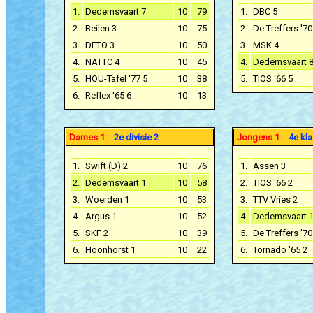
1.
Dedemsvaart 7
10
79
1.
DBC 5
2.
Beilen 3
10
75
2.
De Treffers '70
3.
DETO 3
10
50
3.
MSK 4
4.
NATTC 4
10
45
4.
Dedemsvaart 
5.
HOU-Tafel '77 5
10
38
5.
TIOS '66 5
6.
Reflex '65 6
10
13
Dames 1
2e divisie 2
Jongens 1
4e kla
1.
Swift (D) 2
10
76
1.
Assen 3
2.
Dedemsvaart 1
10
58
2.
TIOS '66 2
3.
Woerden 1
10
53
3.
TTV Vries 2
4.
Argus 1
10
52
4.
Dedemsvaart 
5.
SKF 2
10
39
5.
De Treffers '70
6.
Hoonhorst 1
10
22
6.
Tornado '65 2