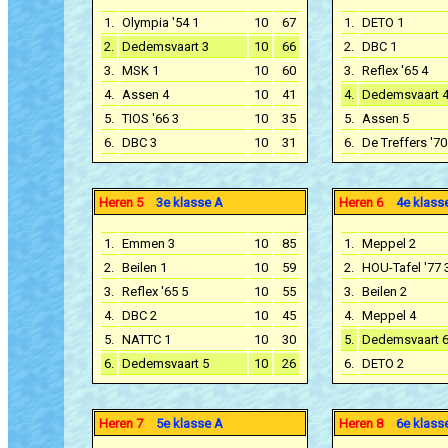
1.
Olympia '54 1
10
67
1.
DETO 1
2.
Dedemsvaart 3
10
66
2.
DBC 1
3.
MSK 1
10
60
3.
Reflex '65 4
4.
Assen 4
10
41
4.
Dedemsvaart 
5.
TIOS '66 3
10
35
5.
Assen 5
6.
DBC 3
10
31
6.
De Treffers '70
Heren 5
3e klasse A
Heren 6
4e klass
1.
Emmen 3
10
85
1.
Meppel 2
2.
Beilen 1
10
59
2.
HOU-Tafel '77 
3.
Reflex '65 5
10
55
3.
Beilen 2
4.
DBC 2
10
45
4.
Meppel 4
5.
NATTC 1
10
30
5.
Dedemsvaart 
6.
Dedemsvaart 5
10
26
6.
DETO 2
Heren 7
5e klasse A
Heren 8
6e klass