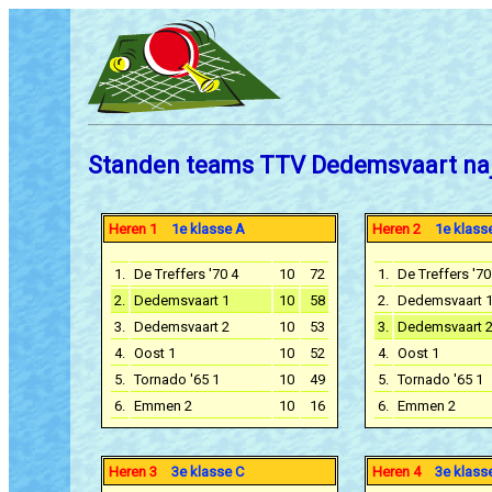
Standen teams TTV Dedemsvaart naj
Heren 1
1e klasse A
Heren 2
1e klass
1.
De Treffers '70 4
10
72
1.
De Treffers '70
2.
Dedemsvaart 1
10
58
2.
Dedemsvaart 
3.
Dedemsvaart 2
10
53
3.
Dedemsvaart 
4.
Oost 1
10
52
4.
Oost 1
5.
Tornado '65 1
10
49
5.
Tornado '65 1
6.
Emmen 2
10
16
6.
Emmen 2
Heren 3
3e klasse C
Heren 4
3e klass